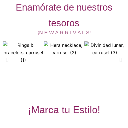
Enamórate de nuestros
tesoros
¡N E W A R R I V A L S!
¡Marca tu Estilo!