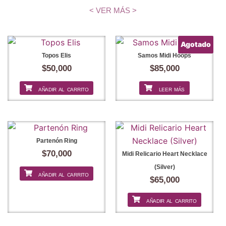
< VER MÁS >
Agotado
Topos Elis
Samos Midi Hoops
$
50,000
$
85,000
AÑADIR AL CARRITO
LEER MÁS
Partenón Ring
$
70,000
Midi Relicario Heart Necklace
(Silver)
AÑADIR AL CARRITO
$
65,000
AÑADIR AL CARRITO